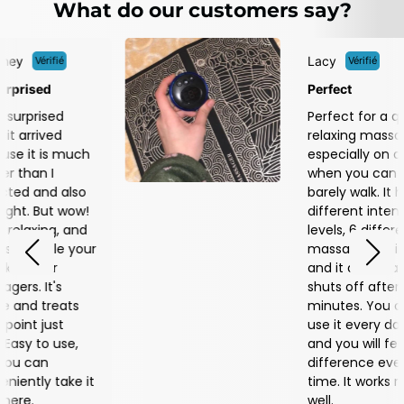
What do our customers say?
Lacy
Vérifié
Perfect
Perfect for a quick,
relaxing massage,
especially on days
when you can
barely walk. It has 18
different intensity
levels, 6 different
massage settings,
and it automatically
shuts off after 25
minutes. You can
use it every day,
and you will feel a
difference every
time. It works really
well.