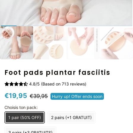
Foot pads plantar fasciitis
4.8/5 (Based on 713 reviews)
Prix
Prix
€19,95
€39,95
Hurry up! Offer ends soon
régulier
réduit
Choisis ton pack:
1 pair (50% OFF)
2 pairs (+1 GRATUIT)
3 pairs (+3 GRATUITS)