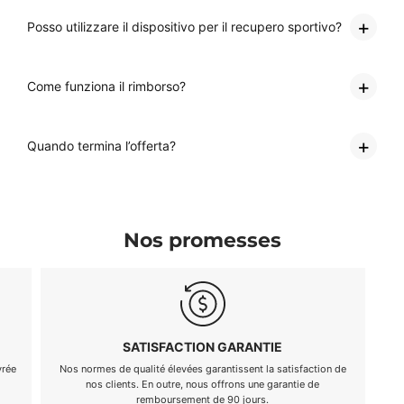
Posso utilizzare il dispositivo per il recupero sportivo?
Come funziona il rimborso?
Quando termina l’offerta?
Nos promesses
EXCELLENT SERVICE CLIENTÈLE
Notre équipe est là pour répondre à toutes vos questions, 24
N
heures sur 24, 7 jours sur 7.